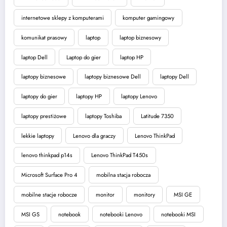
internetowe sklepy z komputerami
komputer gamingowy
komunikat prasowy
laptop
laptop biznesowy
laptop Dell
Laptop do gier
laptop HP
laptopy biznesowe
laptopy biznesowe Dell
laptopy Dell
laptopy do gier
laptopy HP
laptopy Lenovo
laptopy prestiżowe
laptopy Toshiba
Latitude 7350
lekkie laptopy
Lenovo dla graczy
Lenovo ThinkPad
lenovo thinkpad p14s
Lenovo ThinkPad T450s
Microsoft Surface Pro 4
mobilna stacja robocza
mobilne stacje robocze
monitor
monitory
MSI GE
MSI GS
notebook
notebooki Lenovo
notebooki MSI