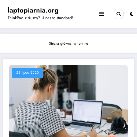
Skip
laptopiarnia.org
to
content
ThinkPad z duszą? U nas to standard!
Strona główna
online
23 lipca 2020