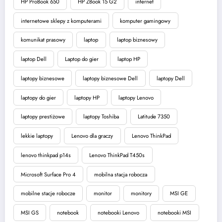
HP ProBook 650
HP ZBook 15 G2
internet
internetowe sklepy z komputerami
komputer gamingowy
komunikat prasowy
laptop
laptop biznesowy
laptop Dell
Laptop do gier
laptop HP
laptopy biznesowe
laptopy biznesowe Dell
laptopy Dell
laptopy do gier
laptopy HP
laptopy Lenovo
laptopy prestiżowe
laptopy Toshiba
Latitude 7350
lekkie laptopy
Lenovo dla graczy
Lenovo ThinkPad
lenovo thinkpad p14s
Lenovo ThinkPad T450s
Microsoft Surface Pro 4
mobilna stacja robocza
mobilne stacje robocze
monitor
monitory
MSI GE
MSI GS
notebook
notebooki Lenovo
notebooki MSI