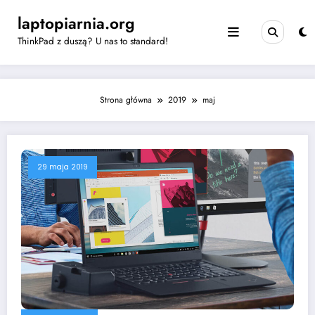
Skip
laptopiarnia.org
to
content
ThinkPad z duszą? U nas to standard!
Strona główna
2019
maj
29 maja 2019