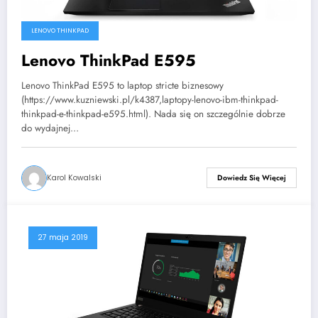
LENOVO THINKPAD
Lenovo ThinkPad E595
Lenovo ThinkPad E595 to laptop stricte biznesowy
(https://www.kuzniewski.pl/k4387,laptopy-lenovo-ibm-thinkpad-
thinkpad-e-thinkpad-e595.html). Nada się on szczególnie dobrze
do wydajnej…
Karol Kowalski
Dowiedz Się Więcej
27 maja 2019