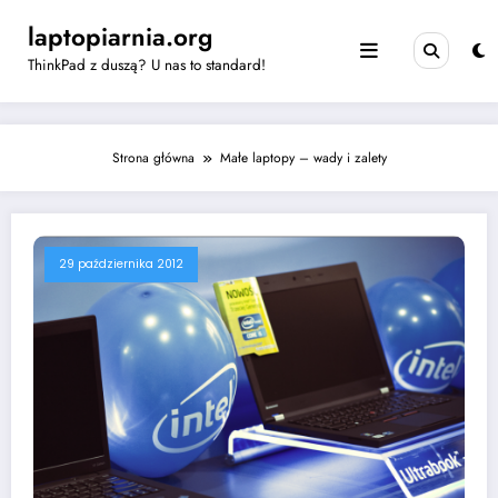
Skip
laptopiarnia.org
to
content
ThinkPad z duszą? U nas to standard!
Strona główna
Małe laptopy – wady i zalety
29 października 2012