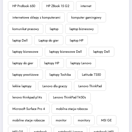
HP ProBook 650
HP ZBook 15 G2
internet
internetowe sklepy z komputerami
komputer gamingowy
komunikat prasowy
laptop
laptop biznesowy
laptop Dell
Laptop do gier
laptop HP
laptopy biznesowe
laptopy biznesowe Dell
laptopy Dell
laptopy do gier
laptopy HP
laptopy Lenovo
laptopy prestiżowe
laptopy Toshiba
Latitude 7350
lekkie laptopy
Lenovo dla graczy
Lenovo ThinkPad
lenovo thinkpad p14s
Lenovo ThinkPad T450s
Microsoft Surface Pro 4
mobilna stacja robocza
mobilne stacje robocze
monitor
monitory
MSI GE
MSI GS
notebook
notebooki Lenovo
notebooki MSI